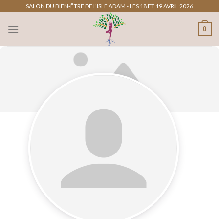
Passer
SALON DU BIEN-ÊTRE DE L'ISLE ADAM - LES 18 ET 19 AVRIL 2026
au
0
contenu