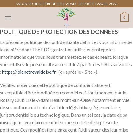
Passer
SALON DU BIEN-ÊTRE DE L'ISLE ADAM - LES 18 ET 19 AVRIL 2026
au
0
contenu
POLITIQUE DE PROTECTION DES DONNÉES
La présente politique de confidentialité définit et vous informe de
la manière dont The Fi Organization utilise et protège les
informations que vous nous transmettez, le cas échéant, lorsque
vous utilisez le présent site accessible à partir des URLs suivantes
:
https://bienetrevaldoise.fr
(ci-après le « Site »).
Veuillez noter que cette politique de confidentialité est
susceptible d’être modifiée ou complétée à tout moment par le
Rotary Club L’Isle-Adam Beaumont-sur-Oise, notamment en vue
de se conformer à toute évolution législative, règlementaire,
jurisprudentielle ou technologique. Dans un tel cas, la date de sa
mise à jour sera clairement identifiée en tête de la présente
politique. Ces modifications engagent l’Utilisateur dès leur mise