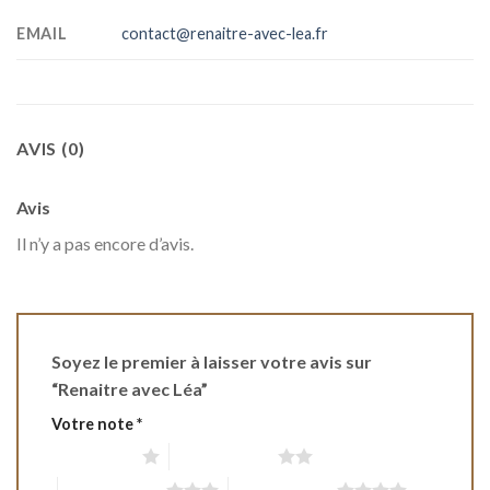
EMAIL
contact@renaitre-avec-lea.fr
AVIS (0)
Avis
Il n’y a pas encore d’avis.
Soyez le premier à laisser votre avis sur
“Renaitre avec Léa”
Votre note
*
1 étoile sur 5
2 étoiles sur 5
3 étoiles sur 5
4 étoiles sur 5