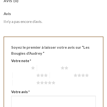
AVIS (0)
Avis
Il n’y a pas encore d’avis.
Soyez le premier à laisser votre avis sur “Les
Bougies d’Audrey ”
Votre note
*
1 étoile sur 5
2 étoiles sur 5
3 étoiles sur 5
4 étoiles sur 5
5 étoiles sur 5
Votre avis
*