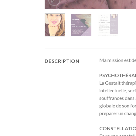
Ma mission est de
DESCRIPTION
PSYCHOTHÉRAPI
La Gestalt thérapi
intellectuelle, soc
souffrances dans s
globale de son fo
préparer un change
CONSTELLATION
Faire une constell