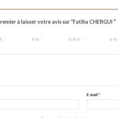
premier à laisser votre avis sur “Fatiha CHERGUI ”
2 étoiles sur 5
3 étoiles sur 5
4 étoiles sur 5
E-mail
*