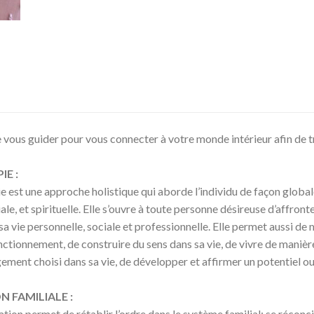
 vous guider pour vous connecter à votre monde intérieur afin de t
E :
e est une approche holistique qui aborde l’individu de façon globale
iale, et spirituelle. Elle s’ouvre à toute personne désireuse d’affront
a vie personnelle, sociale et professionnelle. Elle permet aussi d
nctionnement, de construire du sens dans sa vie, de vivre de manièr
ment choisi dans sa vie, de développer et affirmer un potentiel ou r
 FAMILIALE :
ation permet de rétablir l’ordre dans le système familial; se réconc