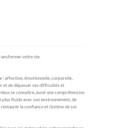
ransformer votre vie.
 : affective, émotionnelle, corporelle,
er et de dépasser ses difficultés et
e mieux se connaître, avoir une compréhension
e plus fluide avec son environnement, de
estaurer la confiance et l’estime de soi.
ilier avec soi-même et les autres; prendre sa