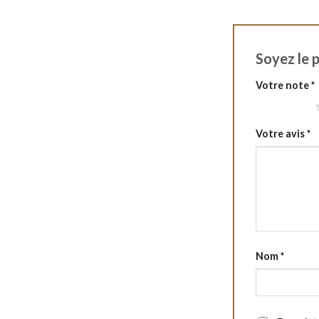
Soyez le 
Votre note
*
1 étoile sur 5
Votre avis
*
Nom
*