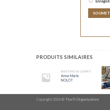
Enregist
PRODUITS SIMILAIRES
BIEN ÊTRE DE L'ESPRIT
N ÊTRE DE L'ESPRIT
Anne Marie
ilippe GRAND
NOLOT
Copyright 2026 ©
The Fi Organization