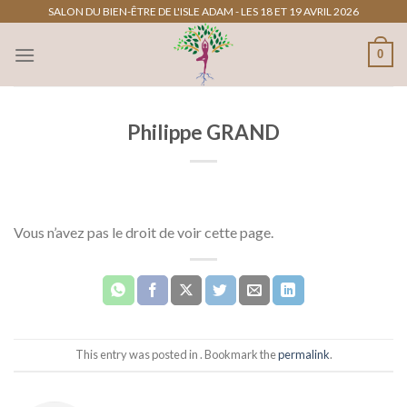
Passer
SALON DU BIEN-ÊTRE DE L'ISLE ADAM - LES 18 ET 19 AVRIL 2026
au
0
contenu
Philippe GRAND
Vous n’avez pas le droit de voir cette page.
This entry was posted in . Bookmark the
permalink
.