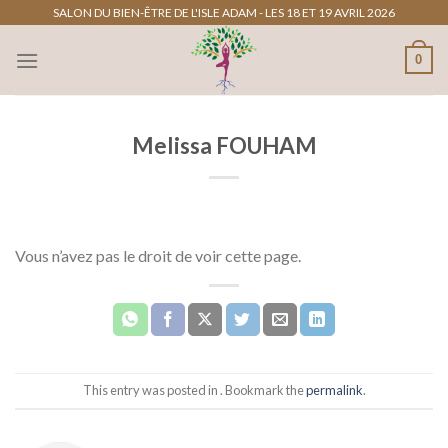
Passer
SALON DU BIEN-ÊTRE DE L'ISLE ADAM - LES 18 ET 19 AVRIL 2026
au
0
contenu
Melissa FOUHAM
Vous n’avez pas le droit de voir cette page.
This entry was posted in . Bookmark the
permalink
.