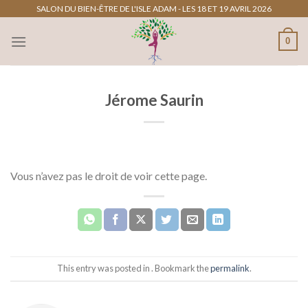
Passer
SALON DU BIEN-ÊTRE DE L'ISLE ADAM - LES 18 ET 19 AVRIL 2026
au
0
contenu
Jérome Saurin
Vous n’avez pas le droit de voir cette page.
This entry was posted in . Bookmark the
permalink
.