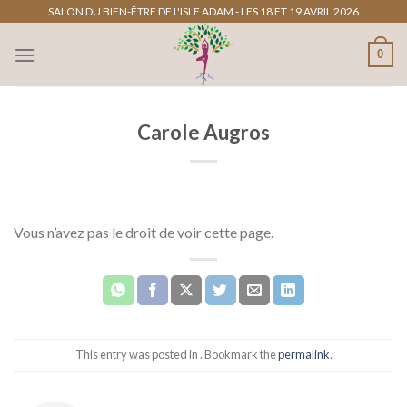
Passer
SALON DU BIEN-ÊTRE DE L'ISLE ADAM - LES 18 ET 19 AVRIL 2026
au
0
contenu
Carole Augros
Vous n’avez pas le droit de voir cette page.
This entry was posted in . Bookmark the
permalink
.