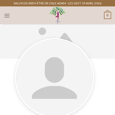
Passer
SALON DU BIEN-ÊTRE DE L'ISLE ADAM - LES 18 ET 19 AVRIL 2026
au
0
contenu