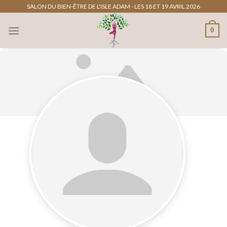
Passer
SALON DU BIEN-ÊTRE DE L'ISLE ADAM - LES 18 ET 19 AVRIL 2026
au
0
contenu