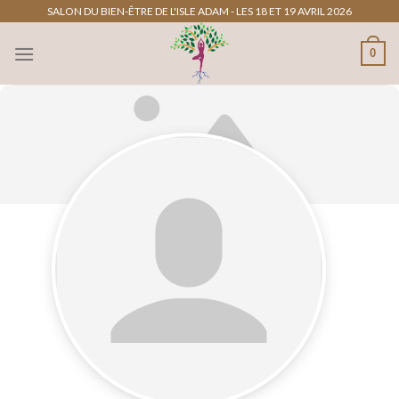
Passer
SALON DU BIEN-ÊTRE DE L'ISLE ADAM - LES 18 ET 19 AVRIL 2026
au
0
contenu