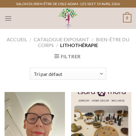
Passer
SALON DU BIEN-ÊTRE DE L'ISLE ADAM - LES 18 ET 19 AVRIL 2026
au
0
contenu
ACCUEIL
/
CATALOGUE EXPOSANT
/
BIEN-ÊTRE DU
CORPS
/
LITHOTHÉRAPIE
FILTRER