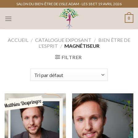
Passer
SALON DU BIEN-ÊTRE DE L'ISLE ADAM - LES 18 ET 19 AVRIL 2026
au
0
contenu
ACCUEIL
/
CATALOGUE EXPOSANT
/
BIEN ÊTRE DE
L'ESPRIT
/
MAGNÉTISEUR
FILTRER