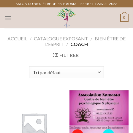
Passer
SALON DU BIEN-ÊTRE DE L'ISLE ADAM - LES 18 ET 19 AVRIL 2026
au
0
contenu
ACCUEIL
/
CATALOGUE EXPOSANT
/
BIEN ÊTRE DE
L'ESPRIT
/
COACH
FILTRER