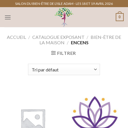
Passer
SALON DU BIEN-ÊTRE DE L'ISLE ADAM - LES 18 ET 19 AVRIL 2026
au
0
contenu
ACCUEIL
/
CATALOGUE EXPOSANT
/
BIEN-ÊTRE DE
LA MAISON
/
ENCENS
FILTRER